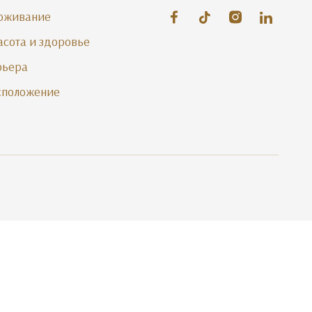
оживание
асота и здоровье
рьера
сположение