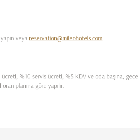
 yapın veya
reservation@mileohotels.com
e ücreti, %10 servis ücreti, %5 KDV ve oda başına, gec
l oran planına göre yapılır.