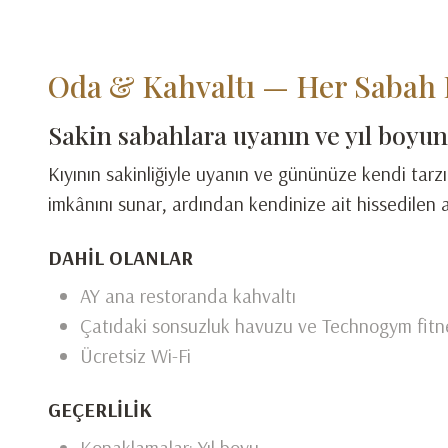
Oda & Kahvaltı — Her Sabah 
Sakin sabahlara uyanın ve yıl boyunc
Kıyının sakinliğiyle uyanın ve gününüze kendi tarz
imkânını sunar, ardından kendinize ait hissedilen a
DAHIL OLANLAR
AY ana restoranda kahvaltı
Çatıdaki sonsuzluk havuzu ve Technogym fitn
Ücretsiz Wi-Fi
GEÇERLILIK
Konaklamalar: Yıl boyu