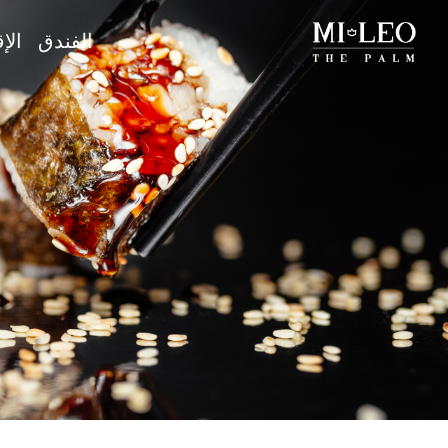
الفندق
الإ