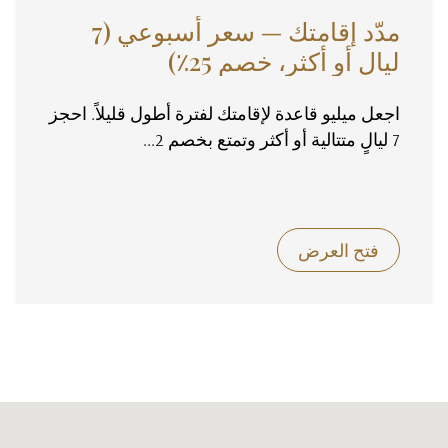
مدّد إقامتك — سعر أسبوعي (7
ليالٍ أو أكثر، خصم 25٪)
اجعل ميليو قاعدة لإقامتك لفترة أطول قليلاً. احجز
7 ليالٍ متتالية أو أكثر وتمتع بخصم 2...
فتح العرض