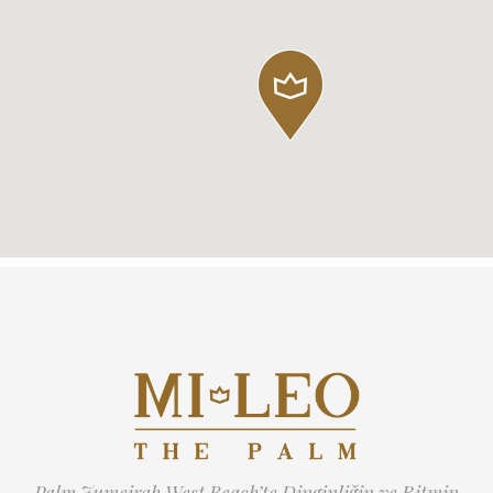
Palm Jumeirah West Beach’te Dinginliğin ve Ritmin