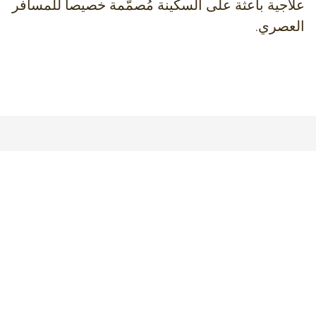
علاجية باعثة على السكينة مُصمّمة خصيصاً للمسافر
العصري.
الإقامة
ما بين الاستوديوهات التي تغمرها أشعة
الشمس والشقق والفلل الرحبة، يوفّق منتجع
ميليو بين الإقامة المُريحة والأجواء الساحلية،
ليمسي الوجهة المنشودة للإقامات الطويلة،