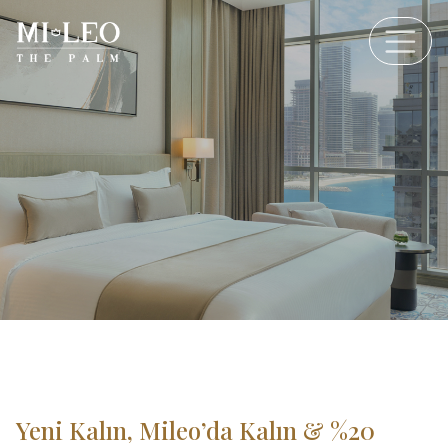
Yeni Kalın, Mileo’da Kalın & %20