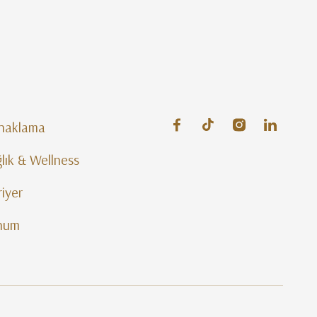
naklama
lık & Wellness
iyer
num