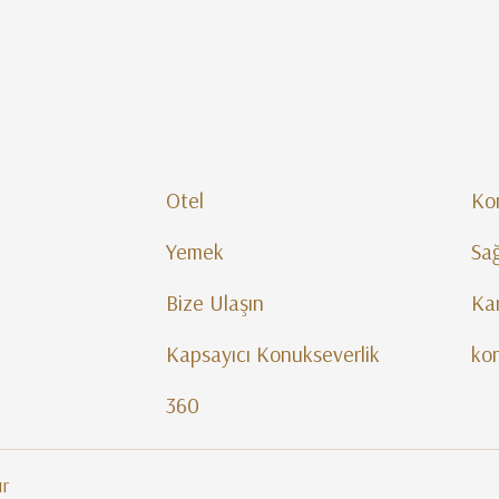
Otel
Ko
Yemek
Sağ
Bize Ulaşın
Kar
Kapsayıcı Konukseverlik
ko
360
ır