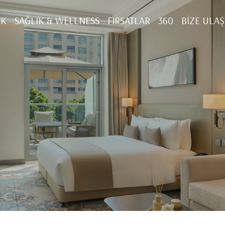
EK
SAĞLIK & WELLNESS
FIRSATLAR
360
BIZE ULAŞ